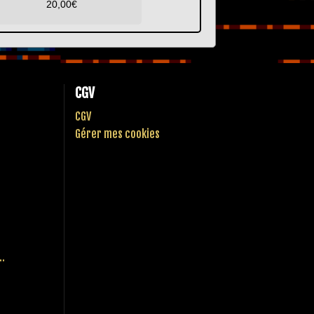
20,00
€
CGV
CGV
Gérer mes cookies
..