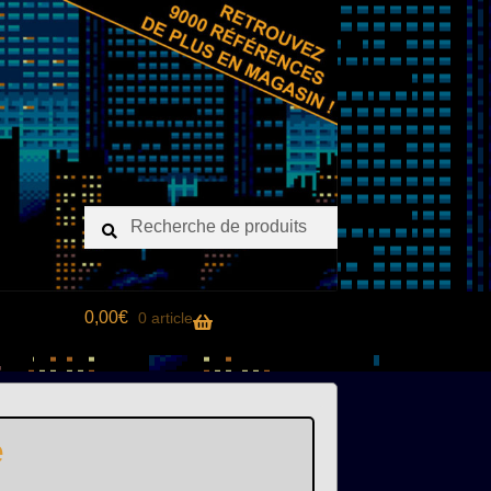
Recherche
Recherche
pour :
0,00
€
0 article
e