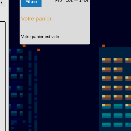
Prix :
10€
—
140€
Filtrer
min
max
Votre panier
Votre panier est vide.