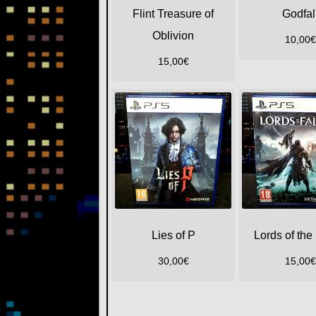
Flint Treasure of
Godfal
Oblivion
10,00
€
15,00
€
Lies of P
Lords of the
30,00
€
15,00
€