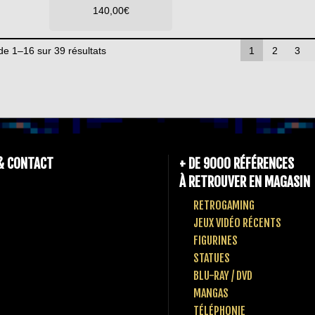
140,00
€
de 1–16 sur 39 résultats
1
2
3
& CONTACT
+ DE 9000 RÉFÉRENCES
À RETROUVER EN MAGASIN
RETROGAMING
JEUX VIDÉO RÉCENTS
FIGURINES
STATUES
BLU-RAY / DVD
MANGAS
TÉLÉPHONIE