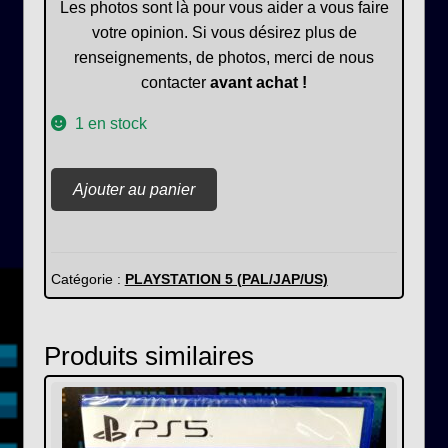
Les photos sont là pour vous aider a vous faire
votre opinion. Si vous désirez plus de
renseignements, de photos, merci de nous
contacter
avant achat !
1 en stock
quantité
Ajouter au panier
de
Railway
Empire
2
Catégorie :
PLAYSTATION 5 (PAL/JAP/US)
Produits similaires