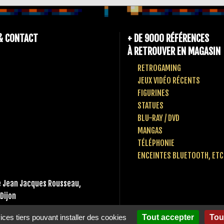
& CONTACT
+ DE 9000 RÉFÉRENCES
À RETROUVER EN MAGASIN
RETROGAMING
JEUX VIDÉO RÉCENTS
FIGURINES
STATUES
BLU-RAY / DVD
MANGAS
TÉLÉPHONIE
ENCEINTES BLUETOOTH, ETC
 Jean Jacques Rousseau,
Dijon
 80 10 49 65
vices tiers pouvant installer des cookies
Tout accepter
Tou