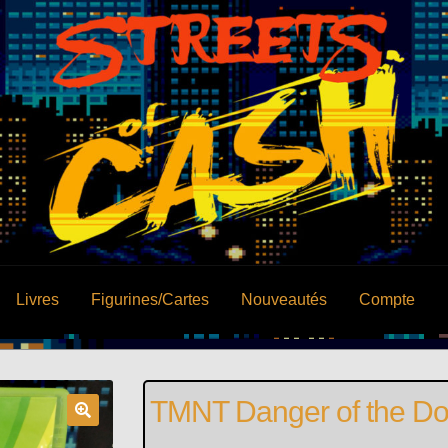
Livres
Figurines/Cartes
Nouveautés
Compte
TMNT Danger of the D