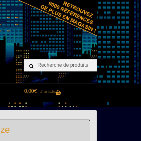
Recherche
Recherche
pour :
0,00
€
0 article
oze