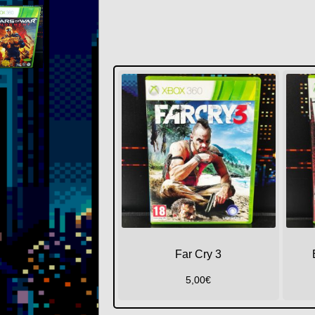
Far Cry 3
5,00
€