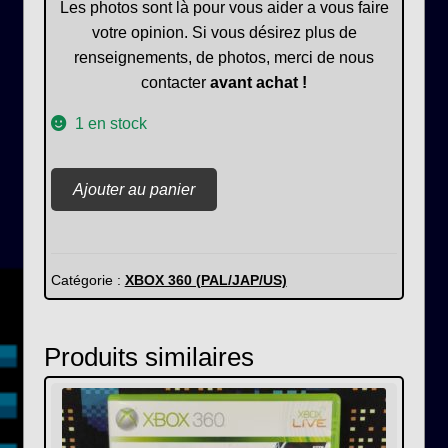
Les photos sont là pour vous aider a vous faire
votre opinion. Si vous désirez plus de
renseignements, de photos, merci de nous
contacter
avant achat !
1 en stock
quantité
Ajouter au panier
de
Alone
In
the
Catégorie :
XBOX 360 (PAL/JAP/US)
Dark
Produits similaires