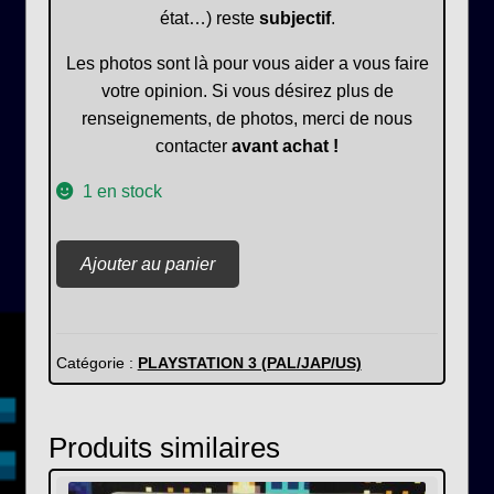
état…) reste
subjectif
.
Les photos sont là pour vous aider a vous faire
votre opinion. Si vous désirez plus de
renseignements, de photos, merci de nous
contacter
avant achat !
1 en stock
quantité
Ajouter au panier
de
Prince
of
Persia
Catégorie :
PLAYSTATION 3 (PAL/JAP/US)
:
Les
Produits similaires
sables
oubliés