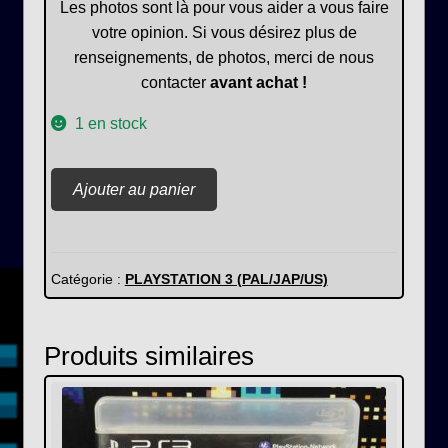
Les photos sont là pour vous aider a vous faire
votre opinion. Si vous désirez plus de
renseignements, de photos, merci de nous
contacter
avant achat !
1 en stock
quantité
Ajouter au panier
de
GTA
V
Catégorie :
PLAYSTATION 3 (PAL/JAP/US)
Produits similaires