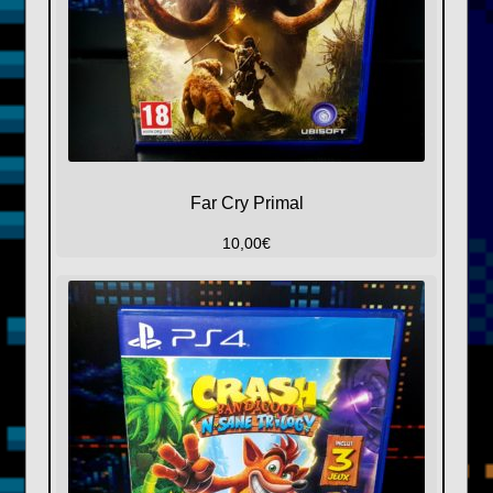
Far Cry Primal
10,00
€