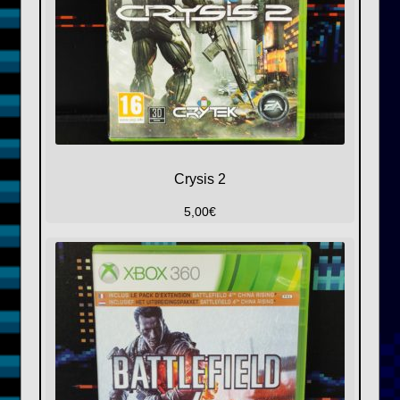
Crysis 2
5,00
€