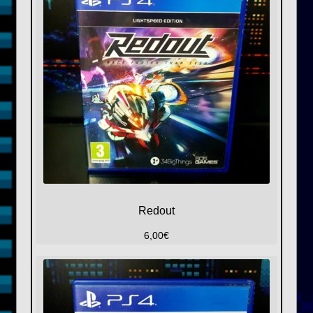
Redout
6,00
€