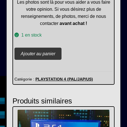
Les photos sont là pour vous aider a vous faire
votre opinion. Si vous désirez plus de
renseignements, de photos, merci de nous
contacter
avant achat !
1 en stock
quantité
Ajouter au panier
de
Killzone
Shadow
Fall
Catégorie :
PLAYSTATION 4 (PAL/JAP/US)
Produits similaires