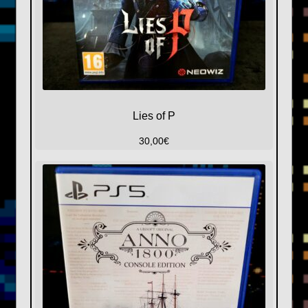
Lies of P
30,00
€