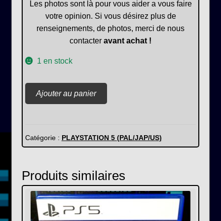
Les photos sont là pour vous aider a vous faire
votre opinion. Si vous désirez plus de
renseignements, de photos, merci de nous
contacter
avant achat !
1 en stock
quantité
Ajouter au panier
de
Destruction
All
Stars
Catégorie :
PLAYSTATION 5 (PAL/JAP/US)
Produits similaires