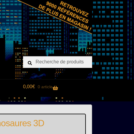
Recherche
Recherche
pour :
0,00
€
0 article
nosaures 3D