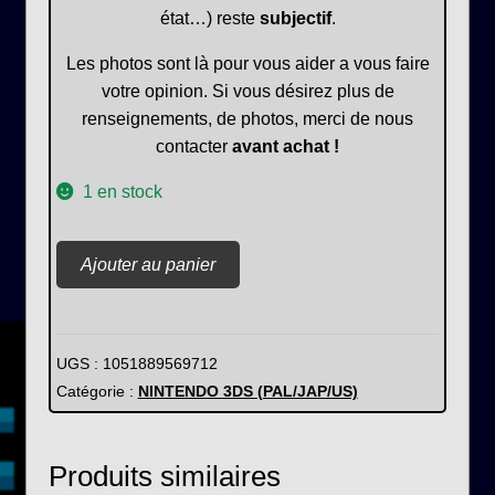
état…) reste
subjectif
.
Les photos sont là pour vous aider a vous faire
votre opinion. Si vous désirez plus de
renseignements, de photos, merci de nous
contacter
avant achat !
1 en stock
quantité
Ajouter au panier
de
LEGO
Star
Wars
UGS :
1051889569712
:
Catégorie :
NINTENDO 3DS (PAL/JAP/US)
The
force
Produits similaires
awakens