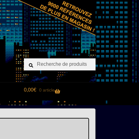
Recherche
Recherche
pour :
0,00
€
0 article