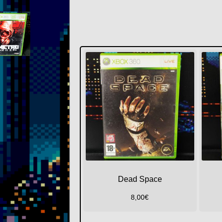
Dead Space
8,00
€