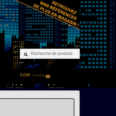
Recherche
Recherche
pour :
0,00
€
0 article