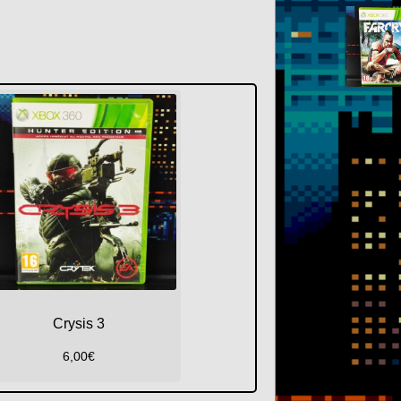
Crysis 3
6,00
€