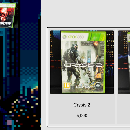
Crysis 2
5,00
€