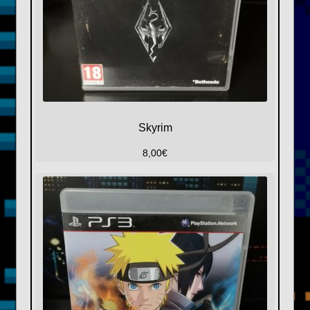
Skyrim
8,00
€