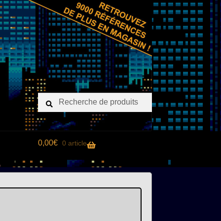
Recherche
Recherche
pour :
0,00
€
0 article