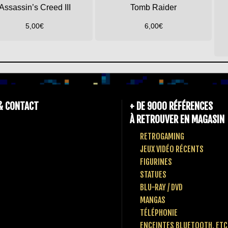
Assassin’s Creed III
Tomb Raider
5,00
€
6,00
€
& CONTACT
+ DE 9000 RÉFÉRENCES
À RETROUVER EN MAGASIN
RETROGAMING
JEUX VIDÉO RÉCENTS
FIGURINES
STATUES
BLU-RAY / DVD
MANGAS
TÉLÉPHONIE
ENCEINTES BLUETOOTH, ETC