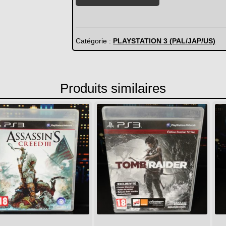
de
Bioshock
2
Catégorie :
PLAYSTATION 3 (PAL/JAP/US)
Produits similaires