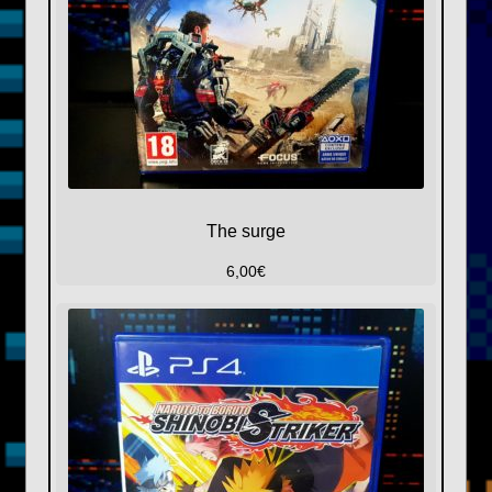
The surge
6,00
€