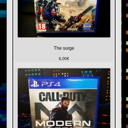
The surge
6,00
€