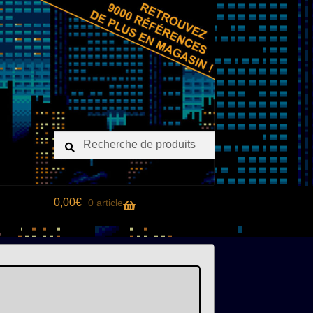
Recherche
Recherche
pour :
0,00
€
0 article