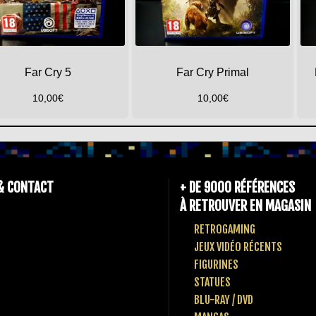
Far Cry 5
Far Cry Primal
10,00
€
10,00
€
& CONTACT
+ DE 9000 RÉFÉRENCES
À RETROUVER EN MAGASIN
RETROGAMING
JEUX VIDÉO RÉCENTS
FIGURINES
STATUES
BLU-RAY / DVD