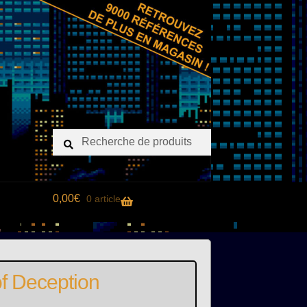
Recherche
Recherche
pour :
0,00
€
0 article
f Deception