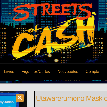
Livres
Figurines/Cartes
Nouveautés
Compte
Utawarerumono Mask o