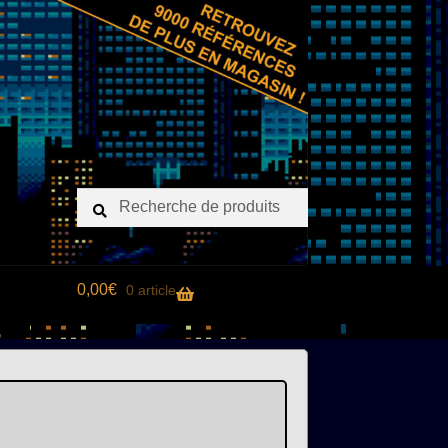
Recherche
Recherche
pour :
0,00
€
0 article