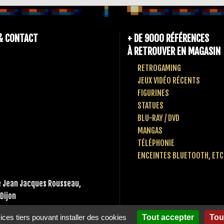
& CONTACT
+ DE 9000 RÉFÉRENCES
À RETROUVER EN MAGASIN
RETROGAMING
JEUX VIDÉO RÉCENTS
FIGURINES
STATUES
BLU-RAY / DVD
MANGAS
TÉLÉPHONIE
ENCEINTES BLUETOOTH, ETC
 Jean Jacques Rousseau,
Dijon
 80 10 49 65
vices tiers pouvant installer des cookies
Tout accepter
Tou