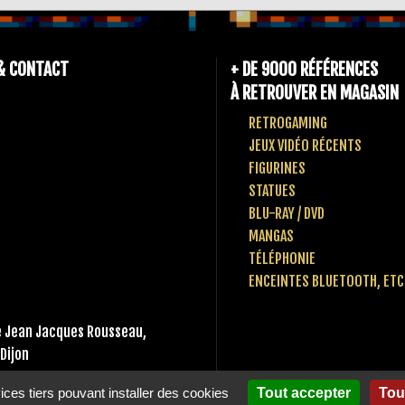
& CONTACT
+ DE 9000 RÉFÉRENCES
À RETROUVER EN MAGASIN
RETROGAMING
JEUX VIDÉO RÉCENTS
FIGURINES
STATUES
BLU-RAY / DVD
MANGAS
TÉLÉPHONIE
ENCEINTES BLUETOOTH, ETC
 Jean Jacques Rousseau,
Dijon
 80 10 49 65
vices tiers pouvant installer des cookies
Tout accepter
Tou