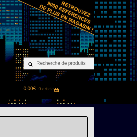
Recherche
Recherche
pour :
0,00
€
0 article