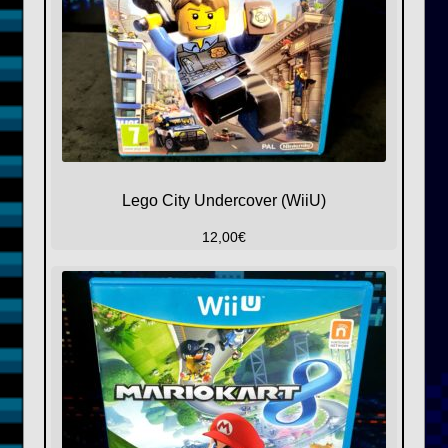
Lego City Undercover (WiiU)
12,00
€