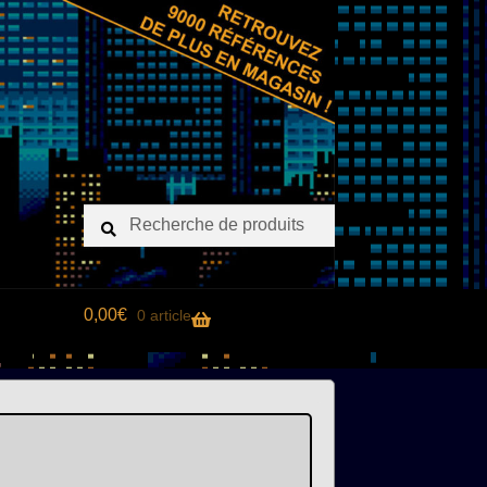
Recherche
Recherche
pour :
0,00
€
0 article