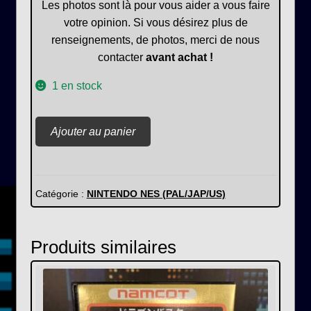
Les photos sont là pour vous aider a vous faire
votre opinion. Si vous désirez plus de
renseignements, de photos, merci de nous
contacter
avant achat !
1 en stock
quantité
Ajouter au panier
de
Super
Spike
V
Catégorie :
NINTENDO NES (PAL/JAP/US)
Ball
Produits similaires