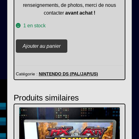
renseignements, de photos, merci de nous
contacter
avant achat !
1 en stock
quantité
Ajouter au panier
de
Super
Mario
64
Catégorie :
NINTENDO DS (PAL/JAP/US)
DS
Produits similaires