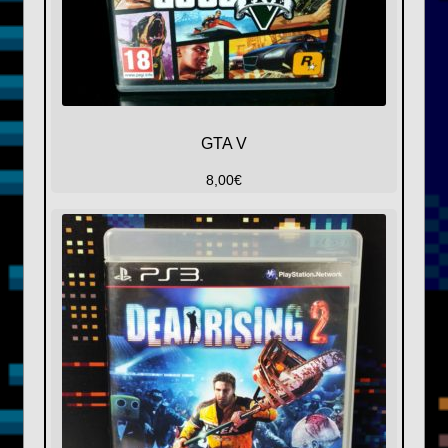
GTA V
8,00
€