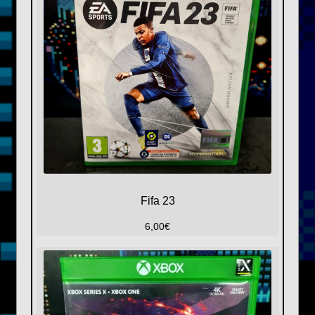
Fifa 23
6,00
€