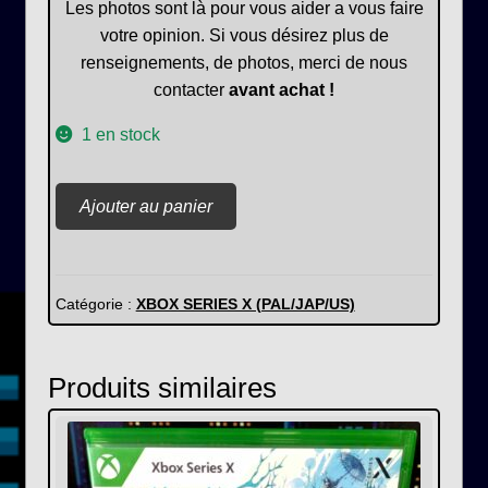
Les photos sont là pour vous aider a vous faire
votre opinion. Si vous désirez plus de
renseignements, de photos, merci de nous
contacter
avant achat !
1 en stock
quantité
Ajouter au panier
de
Street
Fighter
6
Catégorie :
XBOX SERIES X (PAL/JAP/US)
Produits similaires