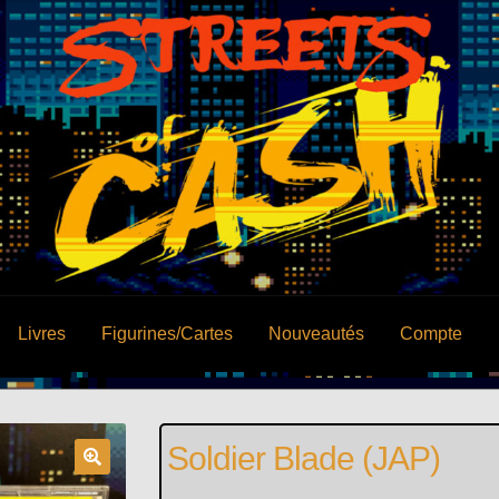
Livres
Figurines/Cartes
Nouveautés
Compte
Soldier Blade (JAP)