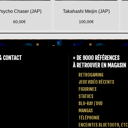
sycho Chaser (JAP)
Takahashi Meijin (JAP)
60,00
€
100,00
€
& CONTACT
+ DE 9000 RÉFÉRENCES
À RETROUVER EN MAGASIN
RETROGAMING
JEUX VIDÉO RÉCENTS
FIGURINES
STATUES
BLU-RAY / DVD
MANGAS
TÉLÉPHONIE
ENCEINTES BLUETOOTH, ETC