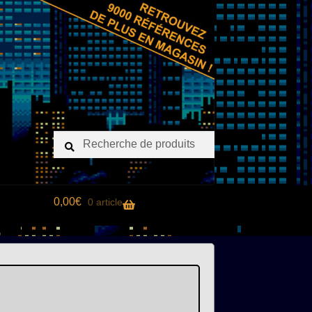
Recherche
Recherche
pour :
0,00
€
0 article