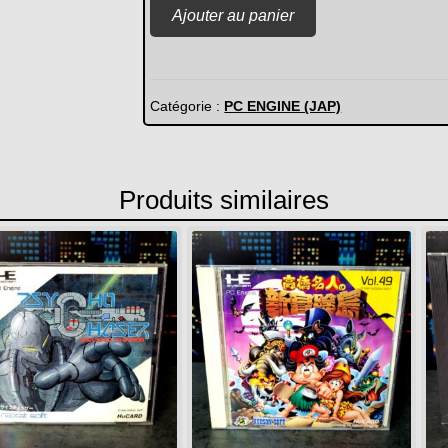
quantité
Ajouter au panier
de
Soldier
Blade
(JAP)
Catégorie :
PC ENGINE (JAP)
Produits similaires