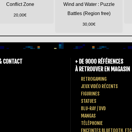
Conflict Zone
Wind and Water : Puzzle
Battles (Region free)
20,00
€
30,00
€
& CONTACT
+ DE 9000 RÉFÉRENCES
À RETROUVER EN MAGASIN
RETROGAMING
JEUX VIDÉO RÉCENTS
FIGURINES
STATUES
BLU-RAY / DVD
MANGAS
TÉLÉPHONIE
ENCEINTES BLUETOOTH, ETC