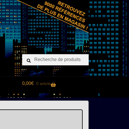
Recherche
Recherche
pour :
0,00
€
0 article