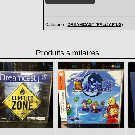
de
Slave
Zero
Catégorie :
DREAMCAST (PAL/JAP/US)
Produits similaires