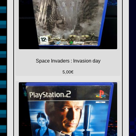
Space Invaders : Invasion day
5,00
€