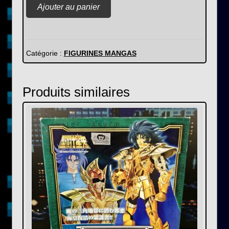
quantité
Ajouter au panier
de
SAINT
SEIYA
-
Catégorie :
FIGURINES MANGAS
Myth
Cloth
Produits similaires
EX
-
Shura
du
Capricorne
Surplis