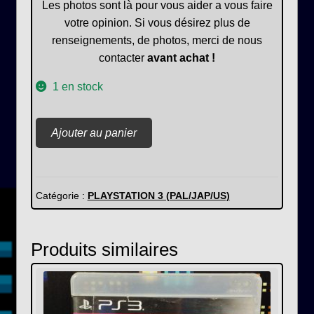
Les photos sont là pour vous aider a vous faire
votre opinion. Si vous désirez plus de
renseignements, de photos, merci de nous
contacter
avant achat !
1 en stock
quantité
Ajouter au panier
de
Saints
Row
IV
Catégorie :
PLAYSTATION 3 (PAL/JAP/US)
Produits similaires