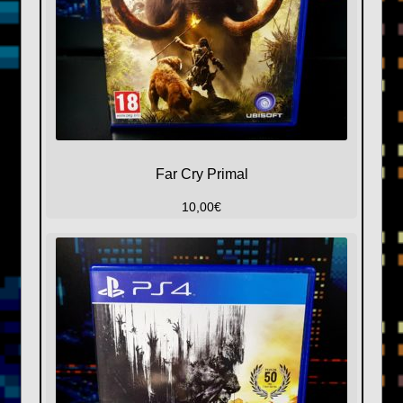
Far Cry Primal
10,00
€