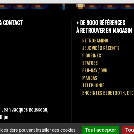
& CONTACT
+ DE 9000 RÉFÉRENCES
À RETROUVER EN MAGASIN
RETROGAMING
JEUX VIDÉO RÉCENTS
FIGURINES
STATUES
BLU-RAY / DVD
MANGAS
TÉLÉPHONIE
ENCEINTES BLUETOOTH, ETC
 Jean Jacques Rousseau,
Dijon
 80 10 49 65
vices tiers pouvant installer des cookies
Tout accepter
Tou