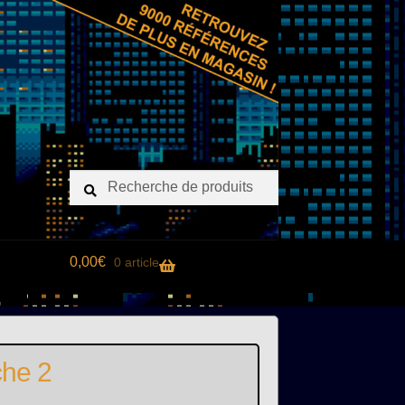
Recherche
Recherche
pour :
0,00
€
0 article
che 2