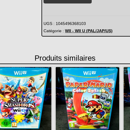
de
New
Super
Mario
UGS :
1045496368103
Bros
Catégorie :
WII - WII U (PAL/JAP/US)
(Wii)
Produits similaires