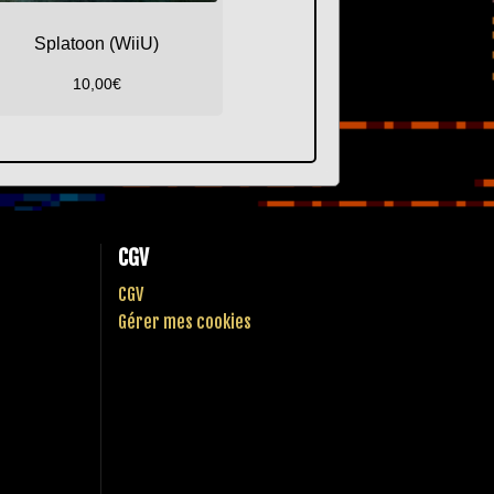
Splatoon (WiiU)
10,00
€
CGV
CGV
Gérer mes cookies