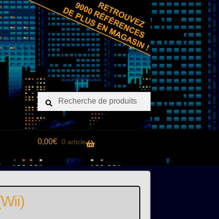
Recherche
Recherche
pour :
0,00
€
0 article
Wii)