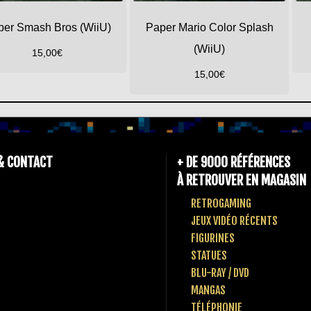
per Smash Bros (WiiU)
Paper Mario Color Splash
(WiiU)
15,00
€
15,00
€
& CONTACT
+ DE 9000 RÉFÉRENCES
À RETROUVER EN MAGASIN
RETROGAMING
JEUX VIDÉO RÉCENTS
FIGURINES
STATUES
BLU-RAY / DVD
MANGAS
TÉLÉPHONIE