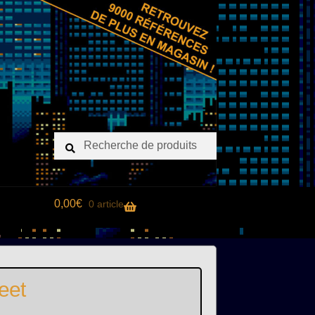
Recherche
Recherche
pour :
0,00
€
0 article
eet