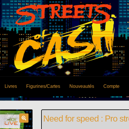
Livres
Figurines/Cartes
Nouveautés
Compte
Need for speed : Pro str