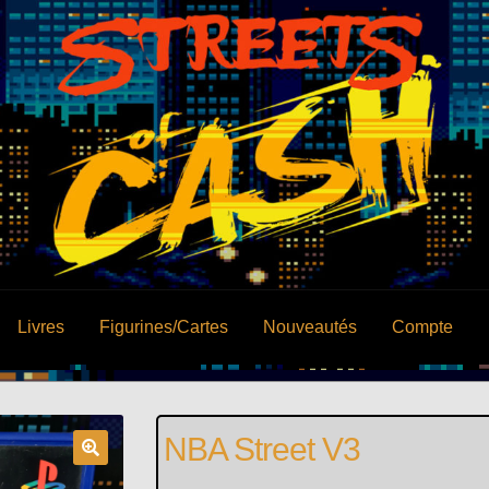
Livres
Figurines/Cartes
Nouveautés
Compte
NBA Street V3