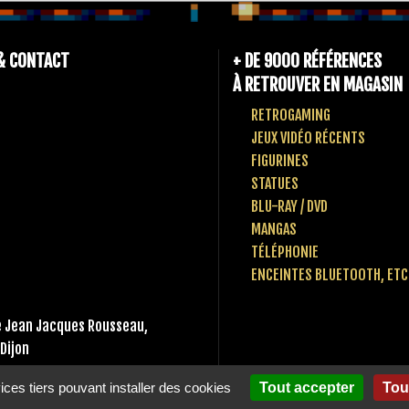
& CONTACT
+ DE 9000 RÉFÉRENCES
À RETROUVER EN MAGASIN
RETROGAMING
JEUX VIDÉO RÉCENTS
FIGURINES
STATUES
BLU-RAY / DVD
MANGAS
TÉLÉPHONIE
ENCEINTES BLUETOOTH, ETC
 Jean Jacques Rousseau,
Dijon
 80 10 49 65
vices tiers pouvant installer des cookies
Tout accepter
Tou