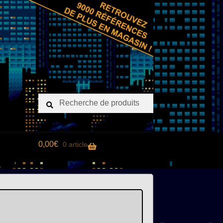
Recherche
Recherche
pour :
0,00
€
0 article