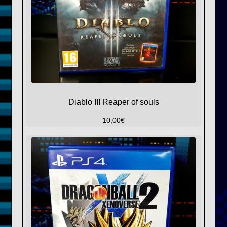
Diablo III Reaper of souls
10,00
€