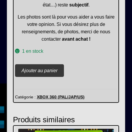
état…) reste
subjectif
.
Les photos sont là pour vous aider a vous faire
votre opinion. Si vous désirez plus de
renseignements, de photos, merci de nous
contacter
avant achat !
1 en stock
quantité
Ajouter au panier
de
Naruto
Ninja
Storm
Catégorie :
XBOX 360 (PAL/JAP/US)
Generations
Produits similaires