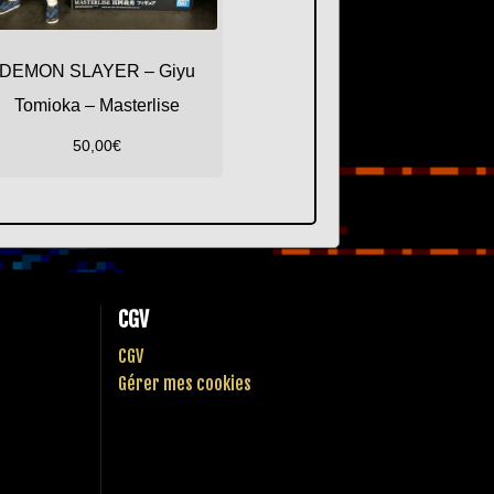
DEMON SLAYER – Giyu
Tomioka – Masterlise
50,00
€
CGV
CGV
Gérer mes cookies