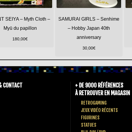
T SEIYA – Myth Cloth –
SAMURAI GIRLS – Senhime
Myū du papillon
– Hobby Japan 40th
anniversary
180,00
€
30,00
€
& CONTACT
+ DE 9000 RÉFÉRENCES
À RETROUVER EN MAGASIN
RETROGAMING
JEUX VIDÉO RÉCENTS
FIGURINES
STATUES