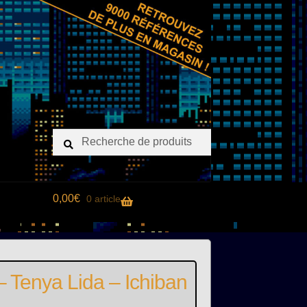
Recherche
Recherche
pour :
0,00
€
0 article
enya Lida – Ichiban