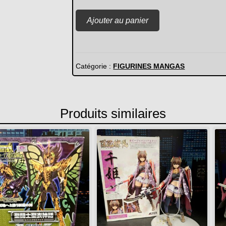
quantité
Ajouter au panier
de
MY
HERO
ACADEMIA
Catégorie :
FIGURINES MANGAS
-
Tenya
Lida
Produits similaires
-
Ichiban
Kuji
D