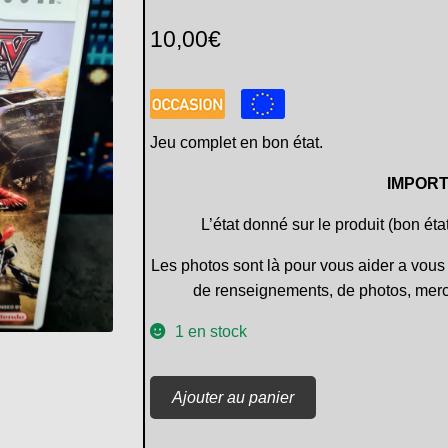
10,00
€
Jeu complet en bon état.
IMPORT
L’état donné sur le produit (bon éta
Les photos sont là pour vous aider a vous 
de renseignements, de photos, merc
1 en stock
quantité
Ajouter au panier
de
MX