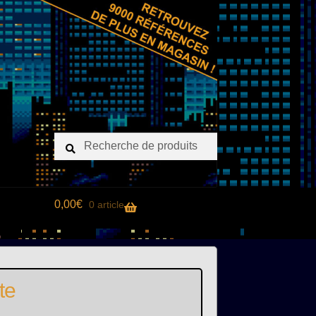
Recherche
Recherche
pour :
0,00
€
0 article
te