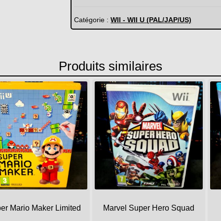
vs
ATV
Catégorie :
WII - WII U (PAL/JAP/US)
Extreme
limite
Produits similaires
er Mario Maker Limited
Marvel Super Hero Squad