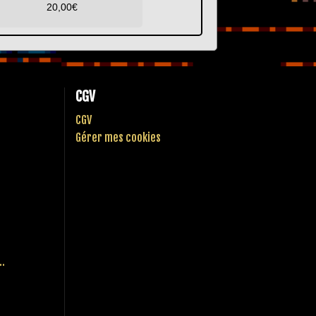
20,00
€
CGV
CGV
Gérer mes cookies
..