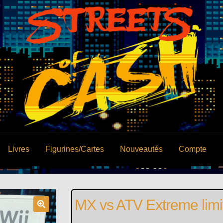
Livres
Figurines/Cartes
Nouveautés
Compte
MX vs ATV Extreme limi