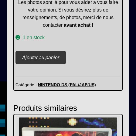
Les photos sont là pour vous aider a vous faire
votre opinion. Si vous désirez plus de
renseignements, de photos, merci de nous
contacter
avant achat !
1 en stock
quantité
Ajouter au panier
de
MX
Vs
ATV
Catégorie :
NINTENDO DS (PAL/JAP/US)
Extreme
limite
Produits similaires