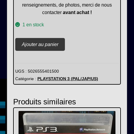
renseignements, de photos, merci de nous
contacter
avant achat !
1 en stock
quantité
Ajouter au panier
de
Mafia
II
UGS :
5026555401500
Catégorie :
PLAYSTATION 3 (PAL/JAP/US)
Produits similaires