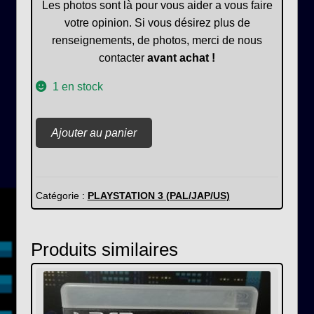
Les photos sont là pour vous aider a vous faire
votre opinion. Si vous désirez plus de
renseignements, de photos, merci de nous
contacter
avant achat !
1 en stock
quantité
Ajouter au panier
de
Little
big
planet
Catégorie :
PLAYSTATION 3 (PAL/JAP/US)
3
Produits similaires