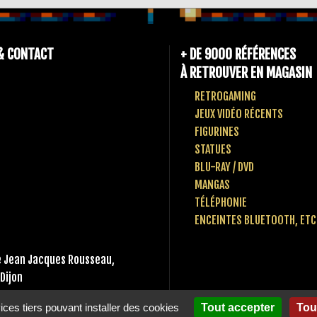
& CONTACT
+ DE 9000 RÉFÉRENCES
À RETROUVER EN MAGASIN
RETROGAMING
JEUX VIDÉO RÉCENTS
FIGURINES
STATUES
BLU-RAY / DVD
MANGAS
TÉLÉPHONIE
ENCEINTES BLUETOOTH, ETC
 Jean Jacques Rousseau,
Dijon
 80 10 49 65
vices tiers pouvant installer des cookies
Tout accepter
Tou