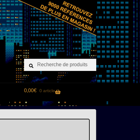
Recherche
Recherche
pour :
0,00
€
0 article