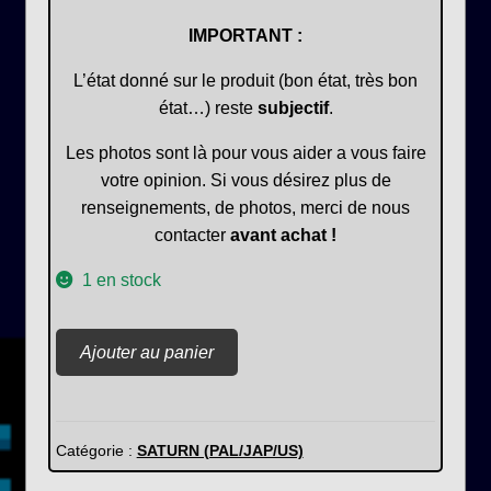
IMPORTANT :
L’état donné sur le produit (bon état, très bon
état…) reste
subjectif
.
Les photos sont là pour vous aider a vous faire
votre opinion. Si vous désirez plus de
renseignements, de photos, merci de nous
contacter
avant achat !
1 en stock
quantité
Ajouter au panier
de
Jikkyou
Pawerful
Puroyaku
Catégorie :
SATURN (PAL/JAP/US)
95