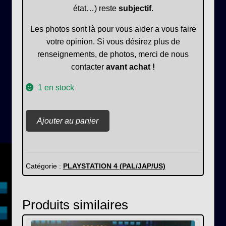
état…) reste
subjectif
.
Les photos sont là pour vous aider a vous faire
votre opinion. Si vous désirez plus de
renseignements, de photos, merci de nous
contacter
avant achat !
1 en stock
quantité
Ajouter au panier
de
Gran
turismo
sport
Catégorie :
PLAYSTATION 4 (PAL/JAP/US)
Playstation
hits
Produits similaires